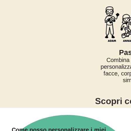
Pas
Combina l
personalizz
facce, corp
sim
Scopri c
Come posso personalizzare i miei