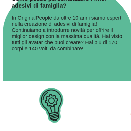
adesivi di famiglia?
In OriginalPeople da oltre 10 anni siamo esperti
nella creazione di adesivi di famiglia!
Continuiamo a introdurre novità per offrire il
miglior design con la massima qualità. Hai visto
tutti gli avatar che puoi creare? Hai più di 170
corpi e 140 volti da combinare!