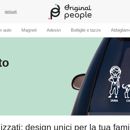
dettagli
er auto
Magneti
Adesivi
Bottiglie e tazze
Abbigliam
to
zzati: design unici per la tua fami