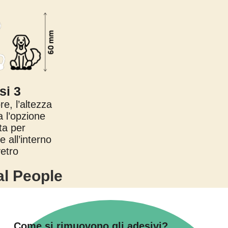
si 3
ore, l’altezza
a l’opzione
ita per
e all’interno
vetro
al People
Come si rimuovono gli adesivi?