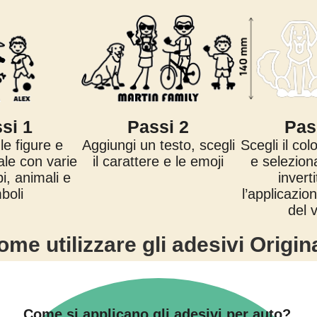
si 1
Passi 2
Pas
e figure e
Aggiungi un testo, scegli
Scegli il col
ale con varie
il carattere e le emoji
e selezion
i, animali e
invert
boli
l’applicazion
del 
ome utilizzare gli adesivi Origin
Come si applicano gli adesivi per auto?