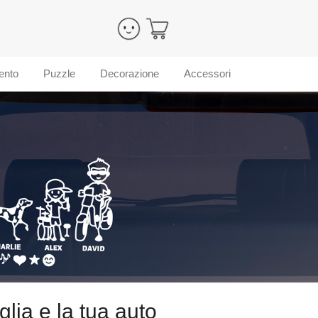
ento
Puzzle
Decorazione
Accessori
glia e la tua auto