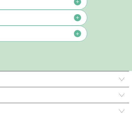
+
+
+