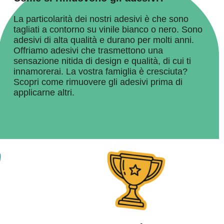
La particolarità dei nostri adesivi è che sono
tagliati a contorno su vinile bianco o nero. Sono
adesivi di alta qualità e durano per molti anni.
Offriamo adesivi che trasmettono una
sensazione nitida di design e qualità, di cui ti
innamorerai. La vostra famiglia è cresciuta?
Scopri come rimuovere gli adesivi prima di
applicarne altri.