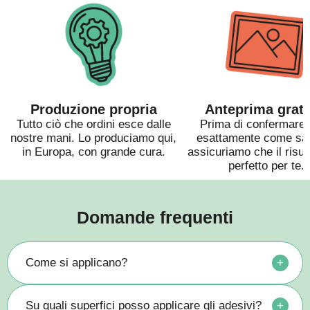
La superficie su c
deve trovarsi a u
compresa tra 8° 
Produzione propria
Anteprima gratu
Tutto ciò che ordini esce dalle
Prima di confermare,
nostre mani. Lo produciamo qui,
esattamente come sar
in Europa, con grande cura.
assicuriamo che il risul
perfetto per te.
Domande frequenti
Come si applicano?
+
Su quali superfici posso applicare gli adesivi?
+