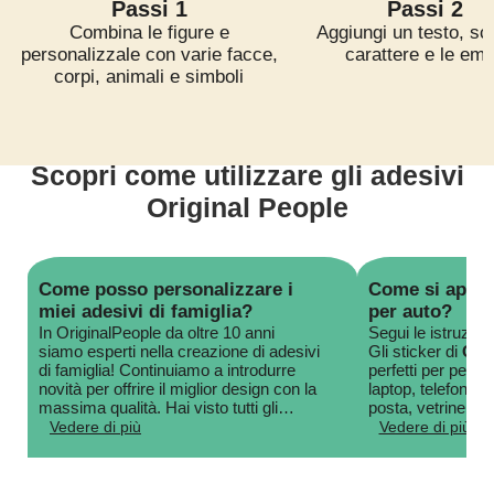
Passi 1
Passi 2
Combina le figure e
Aggiungi un testo, sceg
personalizzale con varie facce,
carattere e le emo
corpi, animali e simboli
Scopri come utilizzare gli adesivi
Original People
Come posso personalizzare i
Come si applic
miei adesivi di famiglia?
per auto?
In OriginalPeople da oltre 10 anni
Segui le istruzio
siamo esperti nella creazione di adesivi
Gli sticker di
Ori
di famiglia! Continuiamo a introdurre
perfetti per perso
novità per offrire il miglior design con la
laptop, telefoni, 
massima qualità. Hai visto tutti gli
posta, vetrine di 
avatar che puoi creare? Hai più di 170
adesivi sono facil
corpi e 140 volti da combinare!
qualsiasi superfi
applicati su una 
una pellicola di 